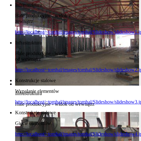
Infrastruktura
Hale produkcyjne - widok z
zewnątrz
http://localhost/~tomhal/images/tomhal/Slideshow/slideshow1.j
Infrastruktura
Hale produkcyjne - widok
od wewnątrz
http://localhost/~tomhal/images/tomhal/Slideshow/slideshow2.j
Konstrukcje stalowe
Wypalanie elementów
Infrastruktura
http://localhost/~tomhal/images/tomhal/Slideshow/slideshow3.j
Hale produkcyjne - widok od wewnątrz
Konstrukcje stalowe
Gięcie elementów
http://localhost/~tomhal/images/tomhal/Slideshow/slideshow4.j