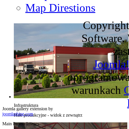
Map Direstions
Copyrigh
Software.
zas
Joomla
oprogramow
warunkach
Infrastruktura
Joomla gallery extension by
joomlashine.com
Hale produkcyjne - widok z zewnątrz
Main Promo Images