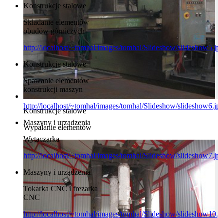
Konstrukcje stalowe
Składanie elementów
obudów górniczych
http://localhost/~tomhal/images/tomhal/Slideshow/slideshow5.j
Konstrukcje stalowe
Spawanie elementów
konstrukcji maszyn
http://localhost/~tomhal/images/tomhal/Slideshow/slideshow6.j
Konstrukcje stalowe
Maszyny i urządzenia
Wypalanie elementów
Wytaczarka
http://localhost/~tomhal/images/tomhal/Slideshow/slideshow7.j
Maszyny i urządzenia
Tokarka CNC i frezarka
CNC
http://localhost/~tomhal/images/tomhal/Slideshow/slideshow10